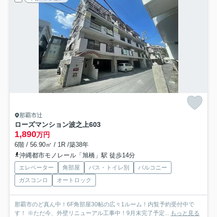
那覇市辻
ローズマンション波之上
603
1,890
万円
6階 / 56.90㎡ / 1R /築38年
沖縄都市モノレール「旭橋」駅 徒歩14分
エレベーター
角部屋
バス・トイレ別
バルコニー
ガスコンロ
オートロック
那覇市のど真ん中！6F角部屋30帖の広々1ルーム！内覧予約受付中で
す！ ※ただ今、外壁リニューアル工事中！9月末完了予定...
もっと見る