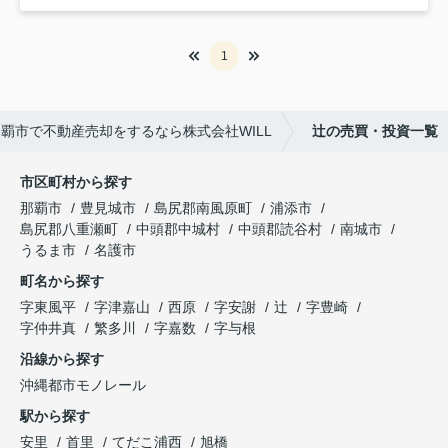
1
覇市で不動産売却をするなら株式会社WILL
辻の売買・投資一覧
市区町村から探す
那覇市
豊見城市
島尻郡南風原町
浦添市
島尻郡八重瀬町
中頭郡中城村
中頭郡読谷村
南城市
うるま市
名護市
町名から探す
字東風平
字津嘉山
西原
字安謝
辻
字豊崎
字仲井真
繁多川
字嘉数
字与根
沿線から探す
沖縄都市モノレール
駅から探す
安里
首里
てだこ浦西
旭橋