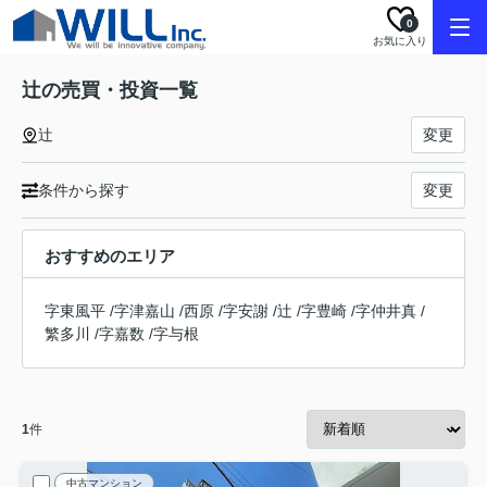
0
お気に入り
辻の売買・投資一覧
辻
変更
条件から探す
変更
おすすめのエリア
字東風平
/
字津嘉山
/
西原
/
字安謝
/
辻
/
字豊崎
/
字仲井真
/
繁多川
/
字嘉数
/
字与根
1
件
中古マンション