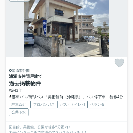
浦添市仲間
浦添市仲間戸建て
過去掲載物件
/築43年
那覇バス/琉球バス「美術館前（沖縄県）」バス停下車 徒歩4分
駐車2台可
プロパンガス
バス・トイレ別
ベランダ
公共下水
図書館、美術館、公園が徒歩5分圏内！
大平インター至近で交通のアクセスもバッチリ！