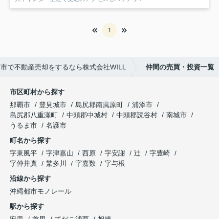
1
市で不動産売却をするなら株式会社WILL
仲間の売買・投資一覧
市区町村から探す
那覇市
豊見城市
島尻郡南風原町
浦添市
島尻郡八重瀬町
中頭郡中城村
中頭郡読谷村
南城市
うるま市
名護市
町名から探す
字東風平
字津嘉山
西原
字安謝
辻
字豊崎
字仲井真
繁多川
字嘉数
字与根
沿線から探す
沖縄都市モノレール
駅から探す