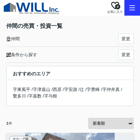
0
お気に入り
仲間の売買・投資一覧
仲間
変更
条件から探す
変更
おすすめのエリア
字東風平
/
字津嘉山
/
西原
/
字安謝
/
辻
/
字豊崎
/
字仲井真
/
繁多川
/
字嘉数
/
字与根
1
件
中古一戸建