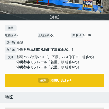
【外観】
-
価格
-
-(-)
4LDK
建物面積
土地面積
間取り
新築
築年数
沖縄県
島尻郡南風原町
字津嘉山
201-4
所在地
那覇バス/琉球バス「川下原」バス停下車 徒歩9分
交通
沖縄都市モノレール
「
首里
」駅 徒歩62分
沖縄都市モノレール
「
安里
」駅 徒歩62分
お問い合わせ
無料
地図