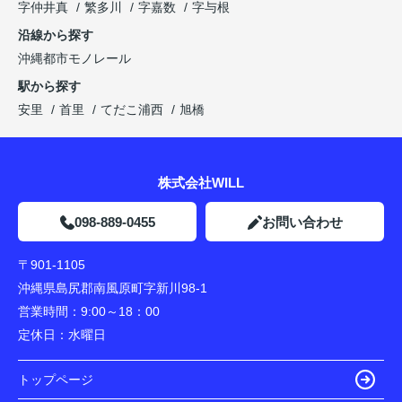
字仲井真
繁多川
字嘉数
字与根
沿線から探す
沖縄都市モノレール
駅から探す
安里
首里
てだこ浦西
旭橋
株式会社WILL
098-889-0455
お問い合わせ
〒901-1105
沖縄県島尻郡南風原町字新川98-1
営業時間：
9:00～18：00
定休日：
水曜日
トップページ