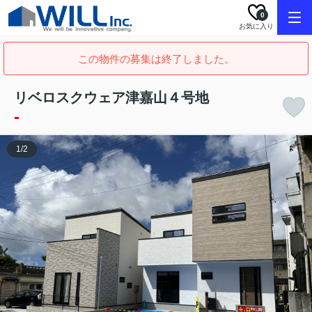
0
お気に入り
この物件の募集は終了しました。
リベロスクウェア津嘉山４号地
-
1
/
2