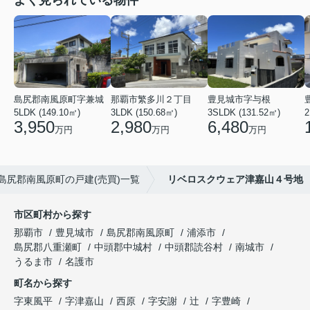
よく見られている物件
島尻郡南風原町字兼城
那覇市繁多川２丁目
豊見城市字与根
5LDK (149.10㎡)
3LDK (150.68㎡)
3SLDK (131.52㎡)
2
3,950
2,980
6,480
万円
万円
万円
島尻郡南風原町の戸建(売買)一覧
リベロスクウェア津嘉山４号地
市区町村から探す
那覇市
豊見城市
島尻郡南風原町
浦添市
島尻郡八重瀬町
中頭郡中城村
中頭郡読谷村
南城市
うるま市
名護市
町名から探す
字東風平
字津嘉山
西原
字安謝
辻
字豊崎