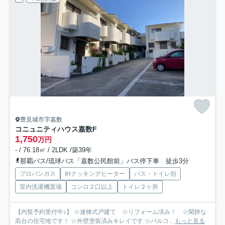
豊見城市字嘉数
コニュニティハウス嘉数
F
1,750
万円
- / 76.18㎡ / 2LDK /築39年
那覇バス/琉球バス「嘉数公民館前」バス停下車 徒歩3分
プロパンガス
IHクッキングヒーター
バス・トイレ別
室内洗濯機置場
コンロ２口以上
トイレ２ヶ所
【内覧予約受付中♪】 ☆連棟式戸建て ☆リフォーム済み！ ☆閑静な
高台の住宅地です！ ☆外壁塗装済みキレイです ☆バルコ...
もっと見る