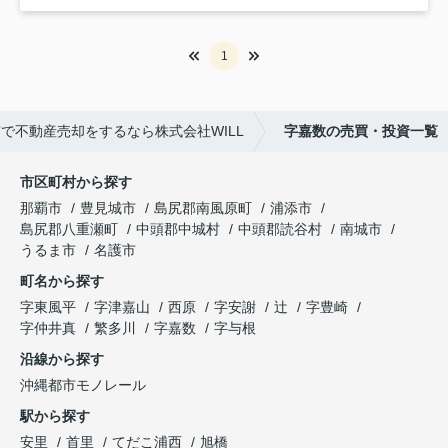
1
で不動産売却をするなら株式会社WILL
字嘉数の売買・投資一覧
市区町村から探す
那覇市
豊見城市
島尻郡南風原町
浦添市
島尻郡八重瀬町
中頭郡中城村
中頭郡読谷村
南城市
うるま市
名護市
町名から探す
字東風平
字津嘉山
西原
字安謝
辻
字豊崎
字仲井真
繁多川
字嘉数
字与根
沿線から探す
沖縄都市モノレール
駅から探す
安里
首里
てだこ浦西
旭橋