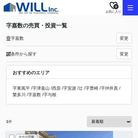
0
お気に入り
字嘉数の売買・投資一覧
字嘉数
変更
条件から探す
変更
おすすめのエリア
字東風平
/
字津嘉山
/
西原
/
字安謝
/
辻
/
字豊崎
/
字仲井真
/
繁多川
/
字嘉数
/
字与根
1
件
中古一戸建