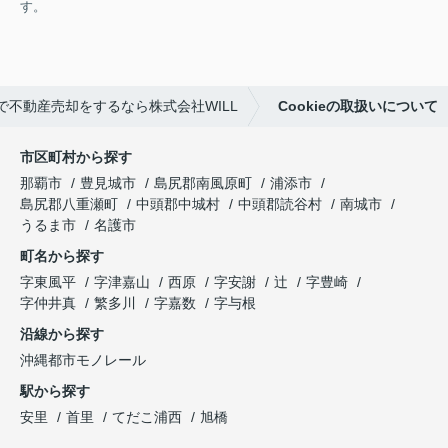
す。
で不動産売却をするなら株式会社WILL
Cookieの取扱いについて
市区町村から探す
那覇市
豊見城市
島尻郡南風原町
浦添市
島尻郡八重瀬町
中頭郡中城村
中頭郡読谷村
南城市
うるま市
名護市
町名から探す
字東風平
字津嘉山
西原
字安謝
辻
字豊崎
字仲井真
繁多川
字嘉数
字与根
沿線から探す
沖縄都市モノレール
駅から探す
安里
首里
てだこ浦西
旭橋