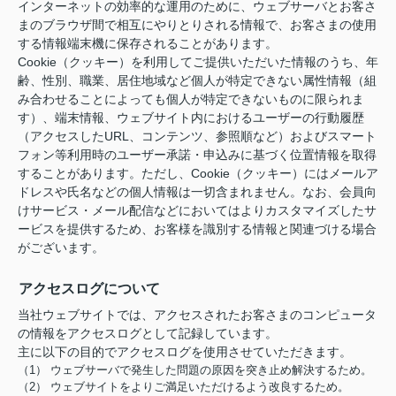
インターネットの効率的な運用のために、ウェブサーバとお客さ
まのブラウザ間で相互にやりとりされる情報で、お客さまの使用
する情報端末機に保存されることがあります。
Cookie（クッキー）を利用してご提供いただいた情報のうち、年
齢、性別、職業、居住地域など個人が特定できない属性情報（組
み合わせることによっても個人が特定できないものに限られま
す）、端末情報、ウェブサイト内におけるユーザーの行動履歴
（アクセスしたURL、コンテンツ、参照順など）およびスマート
フォン等利用時のユーザー承諾・申込みに基づく位置情報を取得
することがあります。ただし、Cookie（クッキー）にはメールア
ドレスや氏名などの個人情報は一切含まれません。なお、会員向
けサービス・メール配信などにおいてはよりカスタマイズしたサ
ービスを提供するため、お客様を識別する情報と関連づける場合
がございます。
アクセスログについて
当社ウェブサイトでは、アクセスされたお客さまのコンピュータ
の情報をアクセスログとして記録しています。
主に以下の目的でアクセスログを使用させていただきます。
（1） ウェブサーバで発生した問題の原因を突き止め解決するため。
（2） ウェブサイトをよりご満足いただけるよう改良するため。