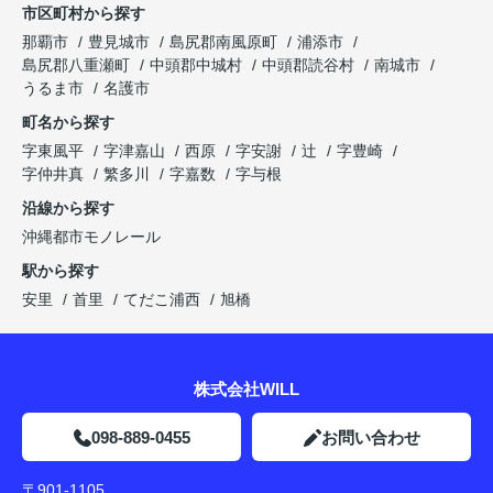
市区町村から探す
那覇市
豊見城市
島尻郡南風原町
浦添市
島尻郡八重瀬町
中頭郡中城村
中頭郡読谷村
南城市
うるま市
名護市
町名から探す
字東風平
字津嘉山
西原
字安謝
辻
字豊崎
字仲井真
繁多川
字嘉数
字与根
沿線から探す
沖縄都市モノレール
駅から探す
安里
首里
てだこ浦西
旭橋
株式会社WILL
098-889-0455
お問い合わせ
〒901-1105