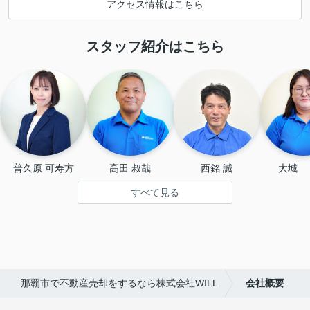
アクセス情報はこちら
スタッフ紹介はこちら
普久原 可寿方
高田 叔哉
西銘 誠
大城 
すべて見る
那覇市で不動産売却をするなら株式会社WILL
会社概要