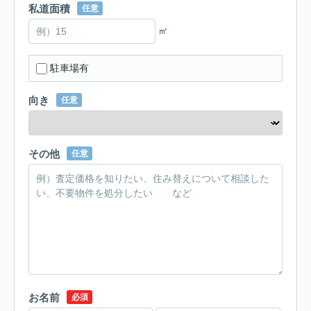
私道面積
任意
㎡
駐車場有
向き
任意
その他
任意
お名前
必須