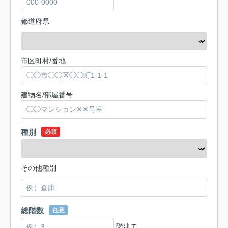
都道府県
市区町村/番地
建物名/部屋番号
種別
必須
その他種別
総階数
任意
階建て