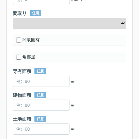
間取り
任意
間取図有
角部屋
専有面積
任意
㎡
建物面積
任意
㎡
土地面積
任意
㎡