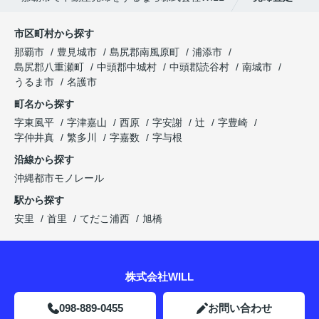
市区町村から探す
那覇市
豊見城市
島尻郡南風原町
浦添市
島尻郡八重瀬町
中頭郡中城村
中頭郡読谷村
南城市
うるま市
名護市
町名から探す
字東風平
字津嘉山
西原
字安謝
辻
字豊崎
字仲井真
繁多川
字嘉数
字与根
沿線から探す
沖縄都市モノレール
駅から探す
安里
首里
てだこ浦西
旭橋
株式会社WILL
098-889-0455
お問い合わせ