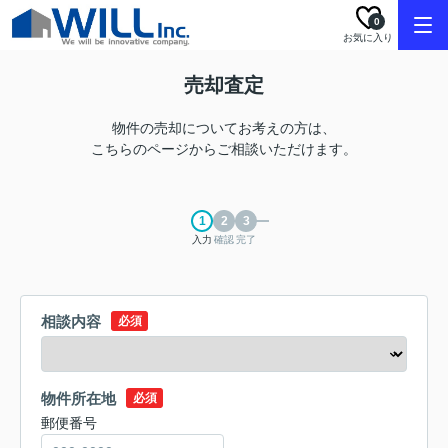
0
お気に入り
売却査定
物件の売却についてお考えの方は、
こちらのページからご相談いただけます。
入力
確認
完了
相談内容
必須
物件所在地
必須
郵便番号