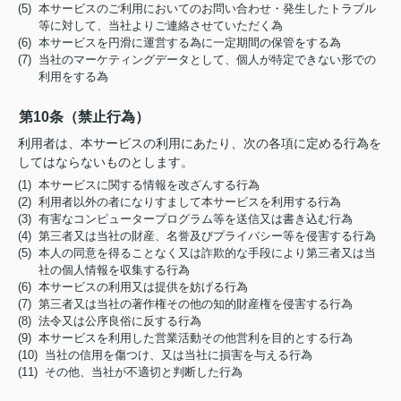
(5) 本サービスのご利用においてのお問い合わせ・発生したトラブル
等に対して、当社よりご連絡させていただく為
(6) 本サービスを円滑に運営する為に一定期間の保管をする為
(7) 当社のマーケティングデータとして、個人が特定できない形での
利用をする為
第10条（禁止行為）
利用者は、本サービスの利用にあたり、次の各項に定める行為を
してはならないものとします。
(1) 本サービスに関する情報を改ざんする行為
(2) 利用者以外の者になりすまして本サービスを利用する行為
(3) 有害なコンピュータープログラム等を送信又は書き込む行為
(4) 第三者又は当社の財産、名誉及びプライバシー等を侵害する行為
(5) 本人の同意を得ることなく又は詐欺的な手段により第三者又は当
社の個人情報を収集する行為
(6) 本サービスの利用又は提供を妨げる行為
(7) 第三者又は当社の著作権その他の知的財産権を侵害する行為
(8) 法令又は公序良俗に反する行為
(9) 本サービスを利用した営業活動その他営利を目的とする行為
(10) 当社の信用を傷つけ、又は当社に損害を与える行為
(11) その他、当社が不適切と判断した行為