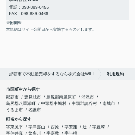
電話：098-889-0455
FAX：098-889-0466
※附則※
本規約はサイト公開日から実施するものとします。
那覇市で不動産売却をするなら株式会社WILL
利用規約
市区町村から探す
那覇市
豊見城市
島尻郡南風原町
浦添市
島尻郡八重瀬町
中頭郡中城村
中頭郡読谷村
南城市
うるま市
名護市
町名から探す
字東風平
字津嘉山
西原
字安謝
辻
字豊崎
字仲井真
繁多川
字嘉数
字与根