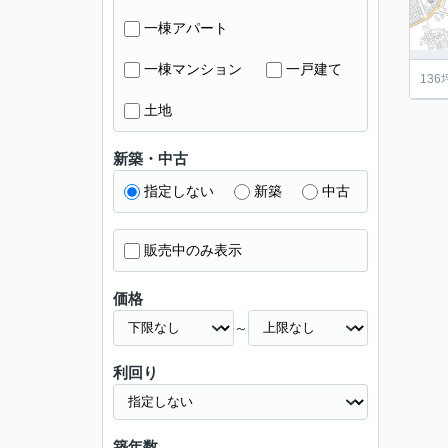
一棟アパート
一棟マンション
一戸建て
13
土地
新築・中古
指定しない
新築
中古
販売中のみ表示
価格
～
利回り
築年数