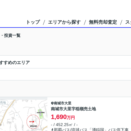
トップ
エリアから探す
無料売却査定
ス
・投資一覧
すすめのエリア
売地
南城市
大里
南城市大里字稲嶺売土地
1,690
万円
- / 452.25㎡ / -
那覇バス/琉球バス「湧稲国」バス停下車