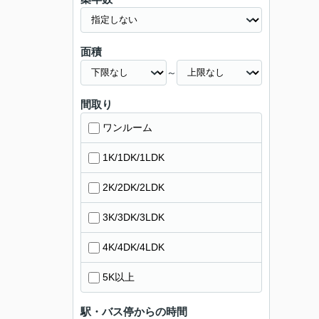
面積
～
間取り
ワンルーム
1K/1DK/1LDK
2K/2DK/2LDK
3K/3DK/3LDK
4K/4DK/4LDK
5K以上
駅・バス停からの時間