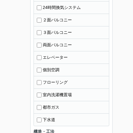
24時間換気システム
２面バルコニー
３面バルコニー
両面バルコニー
エレベーター
個別空調
フローリング
室内洗濯機置場
都市ガス
下水道
構造・工法