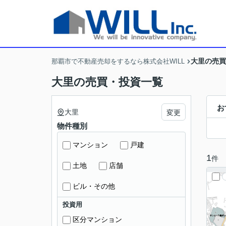
大里の売買
那覇市で不動産売却をするなら株式会社WILL
大里の売買・投資一覧
お
大里
変更
物件種別
マンション
戸建
1
件
土地
店舗
ビル・その他
投資用
区分マンション