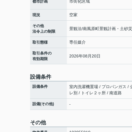
市街化区域
都市計画
空家
現況
その他
景観法/南風原町景観計画・土砂
法令上の制限
専任媒介
取引態様
取引条件の
2026年08月20日
有効期限
設備条件
設備条件
室内洗濯機置場 / プロパンガス / 公
レ別 / トイレ２ヶ所 / 南道路
設備(その他)
-
その他