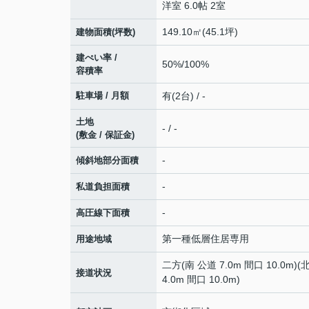
洋室 6.0帖 2室
149.10㎡(45.1坪)
建物面積(坪数)
建ぺい率 /
50%/100%
容積率
駐車場 / 月額
有(2台) / -
土地
- / -
(敷金 / 保証金)
-
傾斜地部分面積
-
私道負担面積
-
高圧線下面積
第一種低層住居専用
用途地域
二方(南 公道 7.0m 間口 10.0m)(
接道状況
4.0m 間口 10.0m)