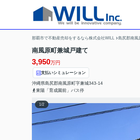
那覇市で不動産売却をするなら株式会社WILL
島尻郡南風
南風原町兼城戸建て
3,950
万円
支払いシミュレーション
沖縄県
島尻郡南風原町
字兼城
343-14
東陽「育成園前」バス停
1
/
2