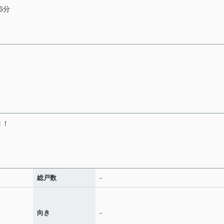
6分
き！
-
総戸数
-
向き