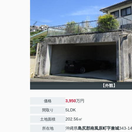
【外観】
3,950
万円
価格
5LDK
間取り
202.56㎡
土地面積
沖縄県
島尻郡南風原町
字兼城
343-1
所在地