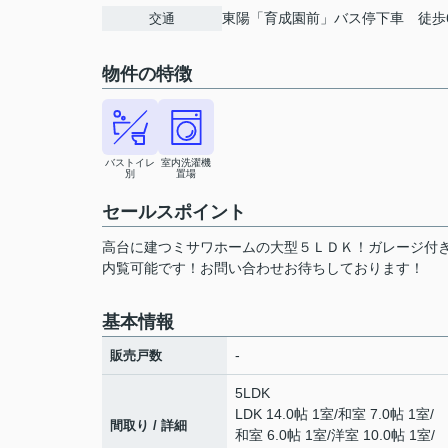
東陽「育成園前」バス停下車 徒歩
交通
物件の特徴
バストイレ
室内洗濯機
別
置場
セールスポイント
高台に建つミサワホームの大型５ＬＤＫ！ガレージ付
内覧可能です！お問い合わせお待ちしております！
基本情報
-
販売戸数
5LDK
LDK 14.0帖 1室
/
和室 7.0帖 1室
/
間取り / 詳細
和室 6.0帖 1室
/
洋室 10.0帖 1室
/