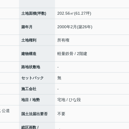
202.56㎡(61.27坪)
土地面積(坪数)
2000年2月(築26年)
築年月
所有権
土地権利
軽量鉄骨 / 2階建
建物構造
-
路地状敷地
無
セットバック
-
施工会社
宅地 / ひな段
地目 / 地勢
北 公道
不要
国土法届出要否
総区画数 /