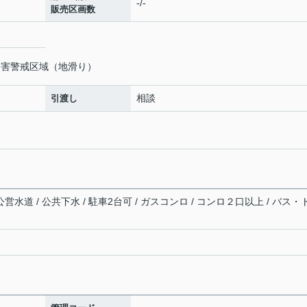
-/-
販売区画数
災害警戒区域（地滑り）
相談
引渡し
営水道 / 公共下水 / 駐車2台可 / ガスコンロ / コンロ２口以上 / バス・