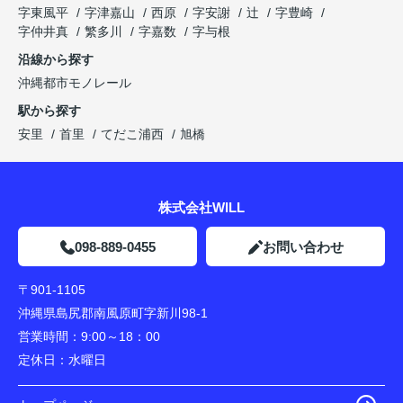
字東風平
字津嘉山
西原
字安謝
辻
字豊崎
字仲井真
繁多川
字嘉数
字与根
沿線から探す
沖縄都市モノレール
駅から探す
安里
首里
てだこ浦西
旭橋
株式会社WILL
098-889-0455
お問い合わせ
〒901-1105
沖縄県島尻郡南風原町字新川98-1
営業時間：
9:00～18：00
定休日：
水曜日