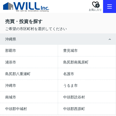
0
お気に入り
売買・投資を探す
ご希望の市区町村を選択してください
沖縄県
那覇市
豊見城市
浦添市
島尻郡南風原町
島尻郡八重瀬町
名護市
沖縄市
うるま市
南城市
中頭郡読谷村
中頭郡中城村
中頭郡西原町