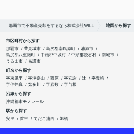
那覇市で不動産売却をするなら株式会社WILL
地図から探す
市区町村から探す
那覇市
豊見城市
島尻郡南風原町
浦添市
島尻郡八重瀬町
中頭郡中城村
中頭郡読谷村
南城市
うるま市
名護市
町名から探す
字東風平
字津嘉山
西原
字安謝
辻
字豊崎
字仲井真
繁多川
字嘉数
字与根
沿線から探す
沖縄都市モノレール
駅から探す
安里
首里
てだこ浦西
旭橋