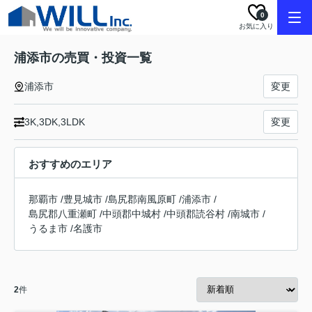
0
お気に入り
浦添市の売買・投資一覧
浦添市
変更
3K,3DK,3LDK
変更
おすすめのエリア
那覇市
/
豊見城市
/
島尻郡南風原町
/
浦添市
/
島尻郡八重瀬町
/
中頭郡中城村
/
中頭郡読谷村
/
南城市
/
うるま市
/
名護市
2
件