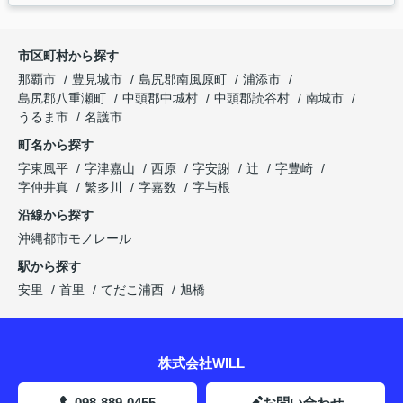
市区町村から探す
那覇市
豊見城市
島尻郡南風原町
浦添市
島尻郡八重瀬町
中頭郡中城村
中頭郡読谷村
南城市
うるま市
名護市
町名から探す
字東風平
字津嘉山
西原
字安謝
辻
字豊崎
字仲井真
繁多川
字嘉数
字与根
沿線から探す
沖縄都市モノレール
駅から探す
安里
首里
てだこ浦西
旭橋
株式会社WILL
098-889-0455
お問い合わせ