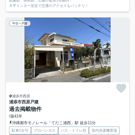
図書館、美術館、公園が徒歩5分圏内！
大平インター至近で交通のアクセスもバッチリ！
中古一戸建
浦添市西原
浦添市西原戸建
過去掲載物件
/築41年
沖縄都市モノレール「てだこ浦西」駅 徒歩11分
駐車2台可
プロパンガス
バス・トイレ別
室内洗濯機置場