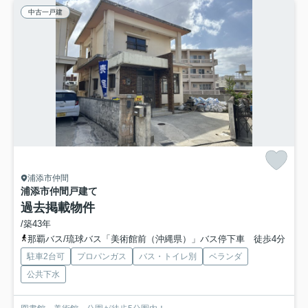
中古一戸建
浦添市仲間
浦添市仲間戸建て
過去掲載物件
/築43年
那覇バス/琉球バス「美術館前（沖縄県）」バス停下車 徒歩4分
駐車2台可
プロパンガス
バス・トイレ別
ベランダ
公共下水