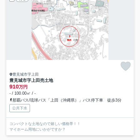
豊見城市字上田
豊見城市字上田売土地
910
万円
- / 100.00㎡ / -
那覇バス/琉球バス「上田（沖縄県）」バス停下車 徒歩3分
公共下水
コンパクトな土地なので嬉しい価格帯！！
マイホーム用地にいかがですか？