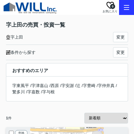
0
お気に入り
字上田の売買・投資一覧
字上田
変更
条件から探す
変更
おすすめのエリア
字東風平
/
字津嘉山
/
西原
/
字安謝
/
辻
/
字豊崎
/
字仲井真
/
繁多川
/
字嘉数
/
字与根
1
件
売地