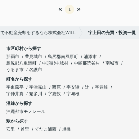
1
で不動産売却をするなら株式会社WILL
字上田の売買・投資一覧
市区町村から探す
那覇市
豊見城市
島尻郡南風原町
浦添市
島尻郡八重瀬町
中頭郡中城村
中頭郡読谷村
南城市
うるま市
名護市
町名から探す
字東風平
字津嘉山
西原
字安謝
辻
字豊崎
字仲井真
繁多川
字嘉数
字与根
沿線から探す
沖縄都市モノレール
駅から探す
安里
首里
てだこ浦西
旭橋