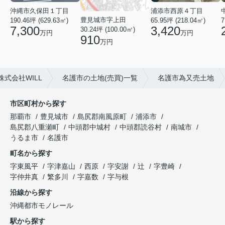
沖縄市久保田１丁目
浦添市西原４丁目
豊見城市字上田
190.46坪 (629.63㎡)
65.95坪 (218.04㎡)
7
7,300
3,420
30.24坪 (100.00㎡)
万円
万円
910
万円
式会社WILL
名護市の土地(売買)一覧
名護市為又売土地
市区町村から探す
那覇市
豊見城市
島尻郡南風原町
浦添市
島尻郡八重瀬町
中頭郡中城村
中頭郡読谷村
南城市
うるま市
名護市
町名から探す
字東風平
字津嘉山
西原
字安謝
辻
字豊崎
字仲井真
繁多川
字嘉数
字与根
沿線から探す
沖縄都市モノレール
駅から探す