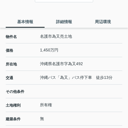
基本情報
詳細情報
周辺環境
名護市為又売土地
物件名
1,450万円
価格
沖縄県
名護市
字為又
492
所在地
沖縄バス「為又」バス停下車 徒歩13分
交通
その他条件
所有権
土地権利
無
建築条件