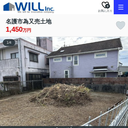
0
お気に入り
名護市為又売土地
1,450
万円
1
/
4