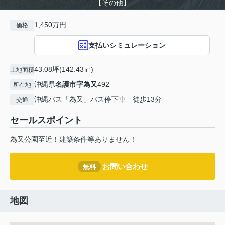
【その他】
1,450万円
価格
支払いシミュレーション
43.08坪(142.43㎡)
土地面積
沖縄県
名護市
字為又
492
所在地
沖縄バス「為又」バス停下車 徒歩13分
交通
セールスポイント
為又公園至近！建築条件等ありません！
お問い合わせ
無料
地図