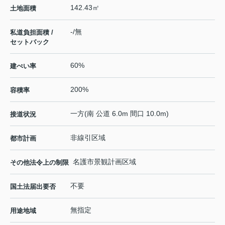
142.43㎡
土地面積
-/無
私道負担面積 /
セットバック
60%
建ぺい率
200%
容積率
一方(南 公道 6.0m 間口 10.0m)
接道状況
非線引区域
都市計画
名護市景観計画区域
その他法令上の制限
不要
国土法届出要否
無指定
用途地域