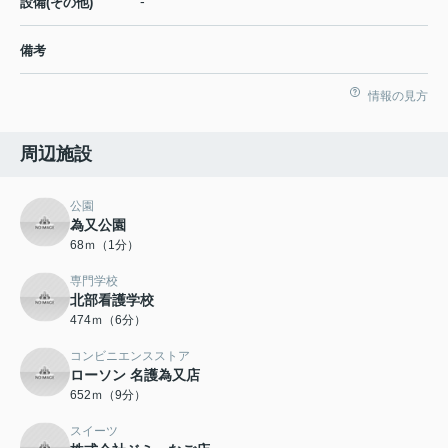
-
設備(その他)
備考
情報の見方
周辺施設
公園
為又公園
68ｍ（1分）
専門学校
北部看護学校
474ｍ（6分）
コンビニエンスストア
ローソン 名護為又店
652ｍ（9分）
スイーツ