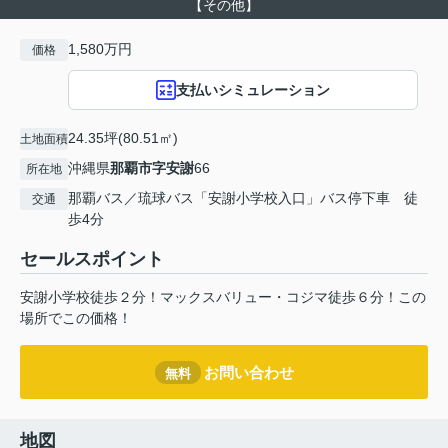
【その他】
1,580万円
価格
支払いシミュレーション
24.35坪(80.51㎡)
土地面積
沖縄県
那覇市
字安謝
66
所在地
那覇バス／琉球バス「安謝小学校入口」バス停下車 徒
交通
歩4分
セールスポイント
安謝小学校徒歩２分！マックスバリュー・コジマ徒歩６分！この
場所でこの価格！
お問い合わせ
無料
地図