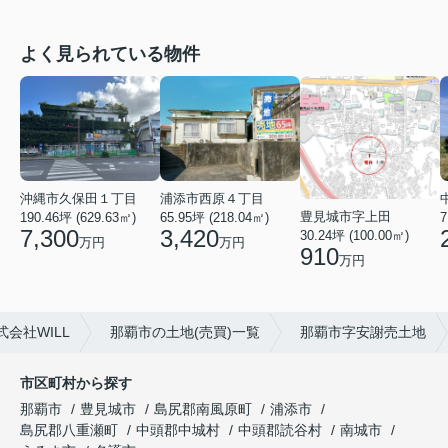
よく見られている物件
沖縄市久保田１丁目
浦添市西原４丁目
豊見城市字上田
190.46坪 (629.63㎡)
65.95坪 (218.04㎡)
7
7,300
3,420
30.24坪 (100.00㎡)
万円
万円
910
万円
会社WILL
那覇市の土地(売買)一覧
那覇市字安謝売土地
市区町村から探す
那覇市
豊見城市
島尻郡南風原町
浦添市
島尻郡八重瀬町
中頭郡中城村
中頭郡読谷村
南城市