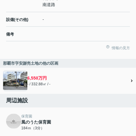
南道路
-
設備(その他)
備考
情報の見方
那覇市字安謝売土地の他の区画
6,550万円
- / 332.88㎡ / -
周辺施設
保育園
風のうた保育園
184ｍ（3分）