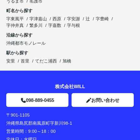
うるま市
名護市
町名から探す
字東風平
字津嘉山
西原
字安謝
辻
字豊崎
字仲井真
繁多川
字嘉数
字与根
沿線から探す
沖縄都市モノレール
駅から探す
安里
首里
てだこ浦西
旭橋
株式会社WILL
098-889-0455
お問い合わせ
〒901-1105
沖縄県島尻郡南風原町字新川98-1
営業時間：
9:00～18：00
定休日：
水曜日