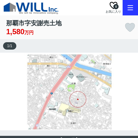
0
お気に入り
那覇市字安謝売土地
1,580
万円
1
/
1