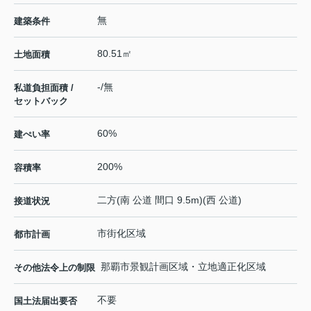
無
建築条件
80.51㎡
土地面積
-/無
私道負担面積 /
セットバック
60%
建ぺい率
200%
容積率
二方(南 公道 間口 9.5m)(西 公道)
接道状況
市街化区域
都市計画
那覇市景観計画区域・立地適正化区域
その他法令上の制限
不要
国土法届出要否