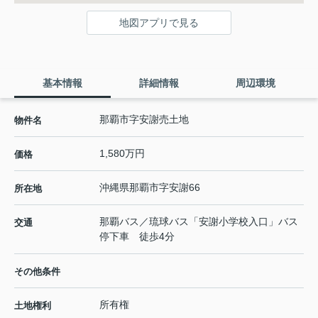
地図アプリで見る
基本情報
詳細情報
周辺環境
那覇市字安謝売土地
物件名
1,580万円
価格
沖縄県
那覇市
字安謝
66
所在地
那覇バス／琉球バス「安謝小学校入口」バス
交通
停下車 徒歩4分
その他条件
所有権
土地権利