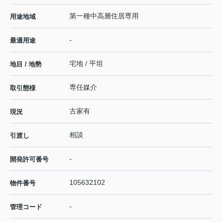
第一種中高層住居専用
用途地域
-
最適用途
宅地 / 平坦
地目 / 地勢
専任媒介
取引態様
古家有
現況
相談
引渡し
-
開発許可番号
105632102
物件番号
-
管理コード