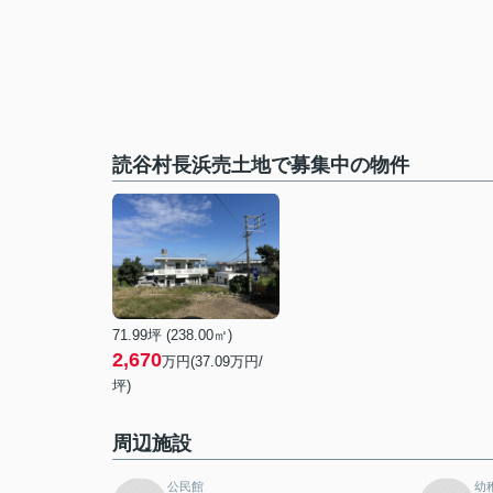
読谷村長浜売土地で募集中の物件
71.99坪 (238.00㎡)
2,670
万円(37.09万円/
坪)
周辺施設
公民館
幼