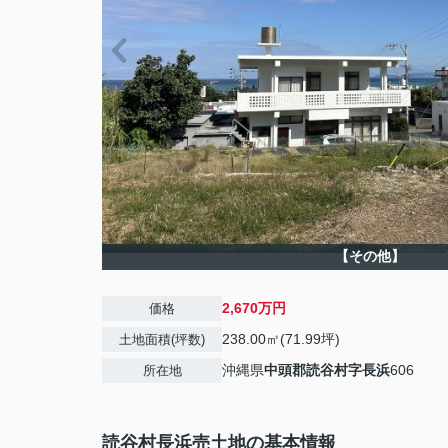
【その他】
2,670万円
価格
238.00㎡(71.99坪)
土地面積(坪数)
沖縄県
中頭郡読谷村
字長浜
606
所在地
読谷村長浜売土地の基本情報