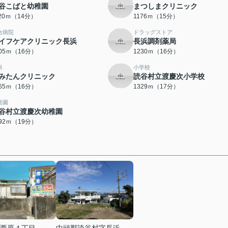
谷こばと幼稚園
まつしまクリニック
120ｍ（14分）
1176ｍ（15分）
合病院
ドラッグストア
イフケアクリニック長浜
長浜調剤薬局
205ｍ（16分）
1230ｍ（16分）
科
小学校
みたんクリニック
読谷村立渡慶次小学校
265ｍ（16分）
1329ｍ（17分）
稚園
谷村立渡慶次幼稚園
492ｍ（19分）