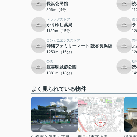
長浜公民館
読
306ｍ（4分）
1
ドラッグストア
総
かりゆし薬局
ラ
1189ｍ（15分）
1
コンビニエンスストア
内
沖縄ファミリーマート 読谷長浜店
よ
1253ｍ（16分）
1
公園
幼
座喜味城跡公園
読
1381ｍ（18分）
1
よく見られている物件