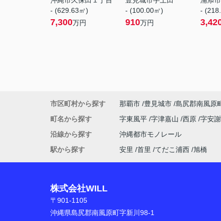
沖縄市久保田１丁目
豊見城市字上田
浦添市
- (629.63㎡)
- (100.00㎡)
- (218
7,300
910
3,42
万円
万円
市区町村から探す
那覇市
豊見城市
島尻郡南風原
町名から探す
字東風平
字津嘉山
西原
字安
沿線から探す
沖縄都市モノレール
駅から探す
安里
首里
てだこ浦西
旭橋
株式会社WILL
〒901-1105
沖縄県島尻郡南風原町字新川98-1