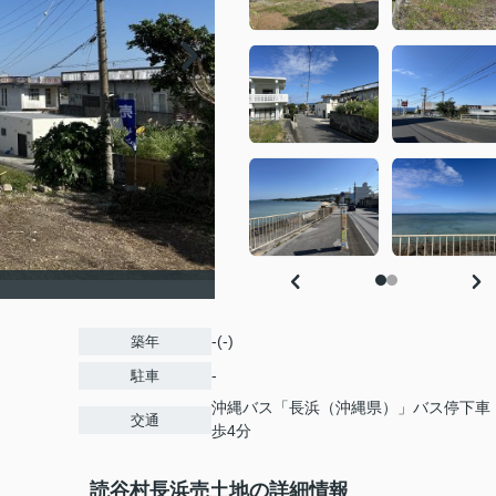
-(-)
築年
-
駐車
沖縄バス「長浜（沖縄県）」バス停下車
交通
歩4分
読谷村長浜売土地の詳細情報