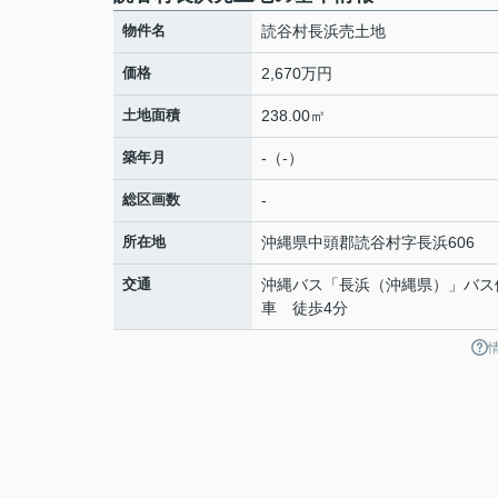
物件名
読谷村長浜売土地
価格
2,670万円
土地面積
238.00㎡
築年月
-（-）
総区画数
-
所在地
沖縄県
中頭郡読谷村
字長浜
606
交通
沖縄バス「長浜（沖縄県）」バス
車 徒歩4分