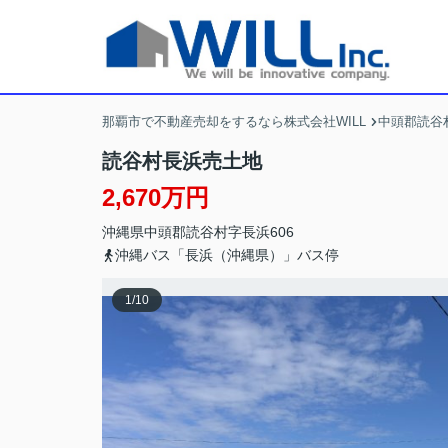
那覇市で不動産売却をするなら株式会社WILL
中頭郡読谷
読谷村長浜売土地
2,670万円
沖縄県
中頭郡読谷村
字長浜
606
沖縄バス「長浜（沖縄県）」バス停
1
/
10