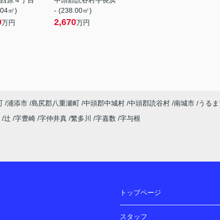
西原４丁目
中頭郡読谷村字長浜
.04㎡)
- (238.00㎡)
0
2,670
万円
万円
町
浦添市
島尻郡八重瀬町
中頭郡中城村
中頭郡読谷村
南城市
うるま
謝
辻
字豊崎
字仲井真
繁多川
字嘉数
字与根
トップページ
スタッフ