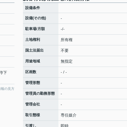
設備条件
設備(その他)
-
駐車場/月額
-/-
土地権利
所有権
国土法届出
不要
用途地域
無指定
区画数
- / -
停下
管理形態
-
情報の見方
管理員の勤務形態
-
管理会社
-
取引態様
専任媒介
引渡し
即時